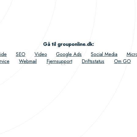
Gå til grouponline.dk
:
ide
SEO
Video
Google Ads
Social Media
Micr
rvice
Webmail
Fjernsupport
Driftsstatus
Om GO